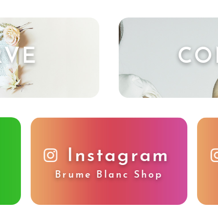
RVE
CO
Instagram
Brume Blanc Shop