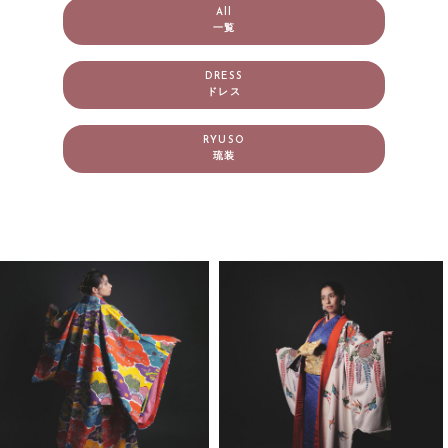
All
一覧
DRESS
ドレス
RYUSO
琉装